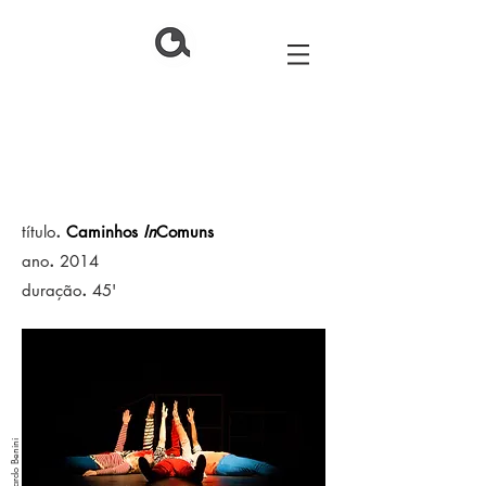
.
título
Caminhos
In
Comuns
.
ano
2014
.
duração
45'
foto. Eduardo Benini